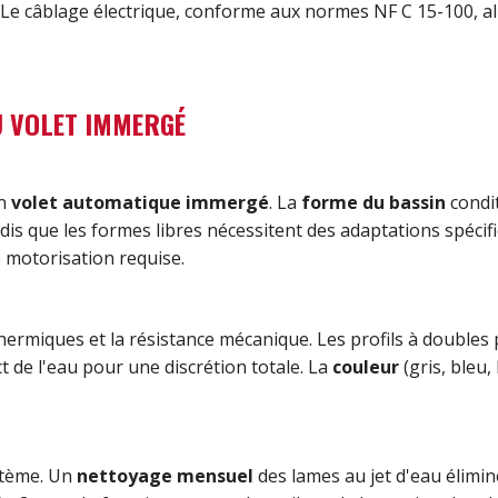
in. Le câblage électrique, conforme aux normes NF C 15-100, 
DU VOLET IMMERGÉ
un
volet automatique immergé
. La
forme du bassin
condit
dis que les formes libres nécessitent des adaptations spécif
 motorisation requise.
rmiques et la résistance mécanique. Les profils à doubles p
ct de l'eau pour une discrétion totale. La
couleur
(gris, bleu
ystème. Un
nettoyage mensuel
des lames au jet d'eau élimin