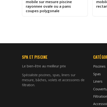
mobile sur mesure piscine
mobil
rayonnee ovale ou a pans
recta
coupes polygonale
SPA ET PISCINE
CATÉGO
Le bien-être au meilleur prix
Piscines
Spas
Spécialiste piscines, spas, liners sur
mesure, bâches, volets et accessoires de
Liners
filtration.
Couvertu
Filtratio
Accessoi