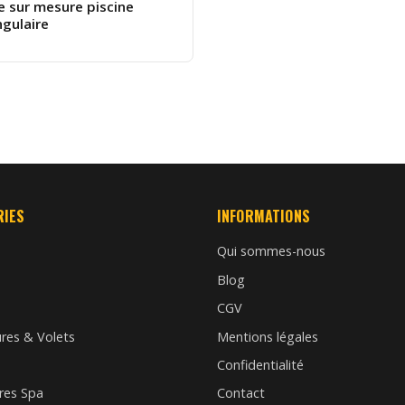
e sur mesure piscine
ngulaire
RIES
INFORMATIONS
Qui sommes-nous
Blog
CGV
res & Volets
Mentions légales
n
Confidentialité
res Spa
Contact