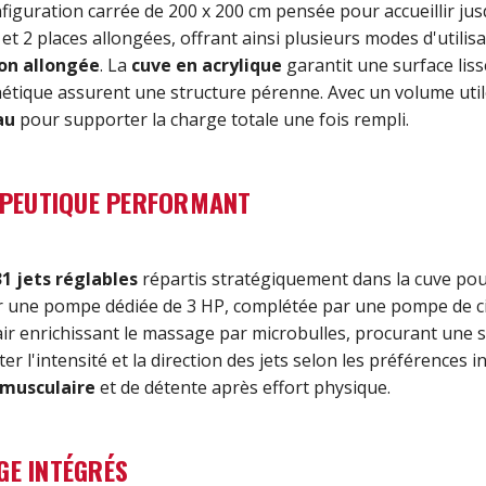
iguration carrée de 200 x 200 cm pensée pour accueillir ju
s et 2 places allongées, offrant ainsi plusieurs modes d'util
ion allongée
. La
cuve en acrylique
garantit une surface lisse
thétique assurent une structure pérenne. Avec un volume utile
au
pour supporter la charge totale une fois rempli.
PEUTIQUE PERFORMANT
31 jets réglables
répartis stratégiquement dans la cuve pour
 une pompe dédiée de 3 HP, complétée par une pompe de circ
air enrichissant le massage par microbulles, procurant une
 l'intensité et la direction des jets selon les préférences i
 musculaire
et de détente après effort physique.
GE INTÉGRÉS