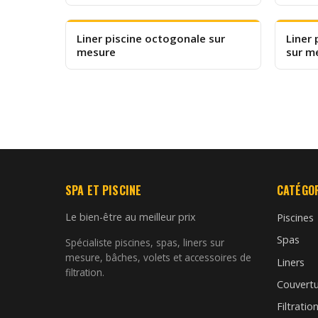
Liner piscine octogonale sur
Liner 
mesure
sur m
SPA ET PISCINE
CATÉGO
Le bien-être au meilleur prix
Piscines
Spas
Spécialiste piscines, spas, liners sur
mesure, bâches, volets et accessoires de
Liners
filtration.
Couvertu
Filtratio