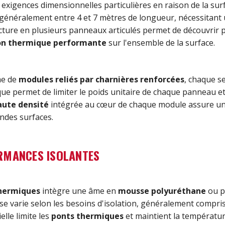
exigences dimensionnelles particulières en raison de la sur
énéralement entre 4 et 7 mètres de longueur, nécessitant
ructure en plusieurs panneaux articulés permet de découvrir 
ion thermique performante
sur l'ensemble de la surface.
me de
modules reliés par charnières renforcées
, chaque se
ique permet de limiter le poids unitaire de chaque panneau e
aute densité
intégrée au cœur de chaque module assure une
ndes surfaces.
RMANCES ISOLANTES
thermiques
intègre une âme en
mousse polyuréthane
ou p
sse varie selon les besoins d'isolation, généralement compr
lle limite les
ponts thermiques
et maintient la températur