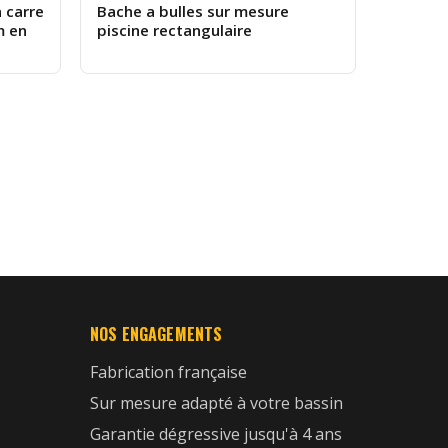
 carre
Bache a bulles sur mesure
m en
piscine rectangulaire
NOS ENGAGEMENTS
Fabrication française
Sur mesure adapté à votre bassin
Garantie dégressive jusqu'à 4 ans