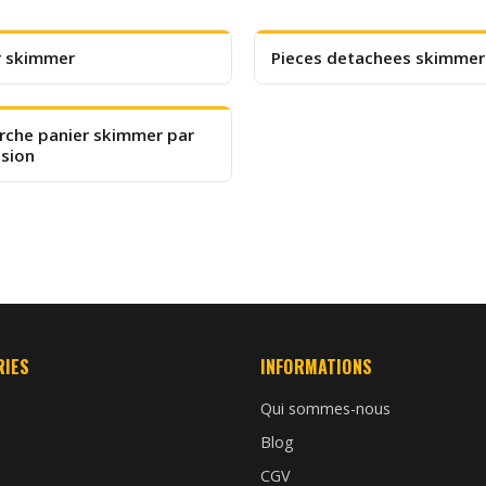
r skimmer
Pieces detachees skimmer
rche panier skimmer par
sion
RIES
INFORMATIONS
Qui sommes-nous
Blog
CGV