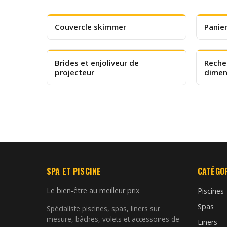
Couvercle skimmer
Panie
Brides et enjoliveur de
Reche
projecteur
dimen
SPA ET PISCINE
CATÉGO
Le bien-être au meilleur prix
Piscines
Spas
Spécialiste piscines, spas, liners sur
mesure, bâches, volets et accessoires de
Liners